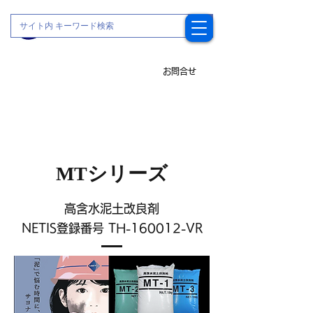
株式会社 永和産業
－土木資材（材料）・機材
全般の販売 －
お問合せ
MTシリーズ
高含水泥土改良剤
​NETIS登録番号 TH-160012-VR